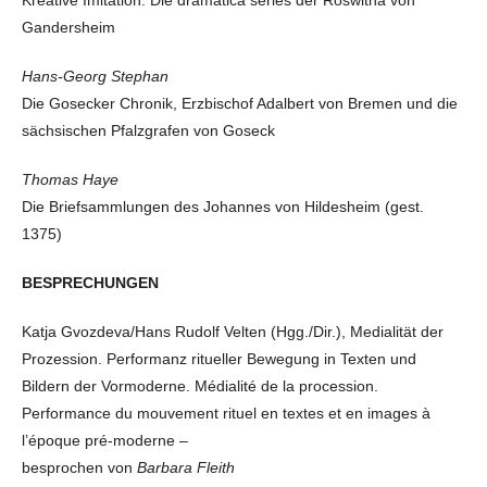
Kreative Imitation: Die dramatica series der Roswitha von
Gandersheim
Hans-Georg Stephan
Die Gosecker Chronik, Erzbischof Adalbert von Bremen und die
sächsischen Pfalzgrafen von Goseck
Thomas Haye
Die Briefsammlungen des Johannes von Hildesheim (gest.
1375)
BESPRECHUNGEN
Katja Gvozdeva/Hans Rudolf Velten (Hgg./Dir.), Medialität der
Prozession. Performanz ritueller Bewegung in Texten und
Bildern der Vormoderne. Médialité de la procession.
Performance du mouvement rituel en textes et en images à
l’époque pré-moderne –
besprochen von
Barbara Fleith