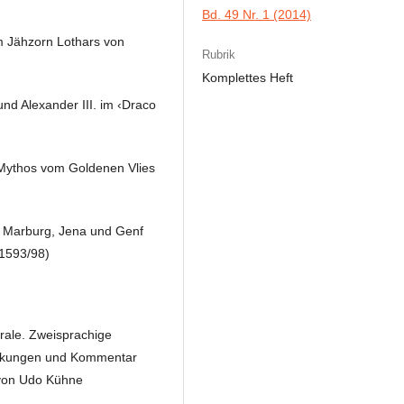
Bd. 49 Nr. 1 (2014)
om Jähzorn Lothars von
Rubrik
Komplettes Heft
und Alexander III. im ‹Draco
 Mythos vom Goldenen Vlies
, Marburg, Jena und Genf
1593/98)
rale. Zweisprachige
erkungen und Kommentar
 von Udo Kühne