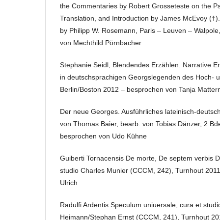
the Commentaries by Robert Grosseteste on the Ps
Translation, and Introduction by James McEvoy (†).
by Philipp W. Rosemann, Paris – Leuven – Walpol
von Mechthild Pörnbacher
Stephanie Seidl, Blendendes Erzählen. Narrative Ent
in deutschsprachigen Georgslegenden des Hoch- un
Berlin/Boston 2012 – besprochen von Tanja Matter
Der neue Georges. Ausführliches lateinisch-deuts
von Thomas Baier, bearb. von Tobias Dänzer, 2 Bd
besprochen von Udo Kühne
Guiberti Tornacensis De morte, De septem verbis Do
studio Charles Munier (CCCM, 242), Turnhout 201
Ulrich
Radulfi Ardentis Speculum uniuersale, cura et studi
Heimann/Stephan Ernst (CCCM, 241), Turnhout 20