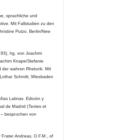
che, sprachliche und
tive. Mit Fallstudien zu den
hristine Putzo, Berlin/New
493), hg. von Joachim
oachim Knape/Stefanie
 der wahren Rhetorik. Mit
n Lothar Schmitt, Wiesbaden
ías Latinas. Edición y
nal de Madrid (Textes et
 – besprochen von
 Frater Andreas, O.F.M., of