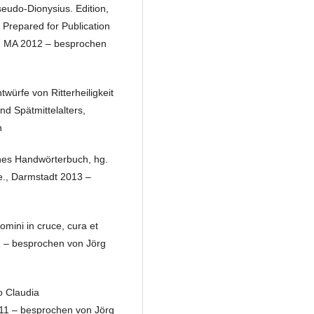
eudo-Dionysius. Edition,
 Prepared for Publication
e, MA 2012 – besprochen
würfe von Ritterheiligkeit
d Spätmittelalters,
n
ches Handwörterbuch, hg.
e., Darmstadt 2013 –
mini in cruce, cura et
1 – besprochen von Jörg
o Claudia
11 – besprochen von Jörg