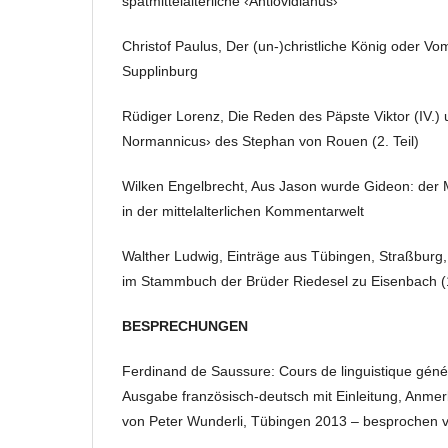
spätmittelalterliche ‹Antiovidianus›
Christof Paulus, Der (un-)christliche König oder V
Supplinburg
Rüdiger Lorenz, Die Reden des Päpste Viktor (IV.) 
Normannicus› des Stephan von Rouen (2. Teil)
Wilken Engelbrecht, Aus Jason wurde Gideon: der
in der mittelalterlichen Kommentarwelt
Walther Ludwig, Einträge aus Tübingen, Straßburg
im Stammbuch der Brüder Riedesel zu Eisenbach (
BESPRECHUNGEN
Ferdinand de Saussure: Cours de linguistique géné
Ausgabe französisch-deutsch mit Einleitung, Anm
von Peter Wunderli, Tübingen 2013 – besprochen