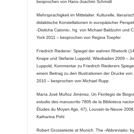
besprochen von Hans-Joachim Schmidt
Mehrsprachigkeit im Mittelalter. Kulturelle, literaris
didaktische Konstellationen in europäischer Perspek
‹Disticha Catonis›, hg. von Michael Baldzuhn und C
York 2011 – besprochen von Regina Toepfer
Friedrich Riederer: Spiegel der wahren Rhetorik (1
Knape und Stefanie Luppold, Wiesbaden 2009 – J
Luppold, Kommentar zu Friedrich Riederers Spiegel
einem Beitrag zu den Illustrationen der Drucke vo
2010 – besprochen von Michael Rupp
María José Muñoz Jiménez, Un Florilegio de Biograf
estudio des manuscrito 7805 de la Biblioteca nacio
Études du Moyen Age, 47), Louvain-la-Neuve 2008
Katharina Pohl
Robert Grosseteste at Munich. The ‹Abbreviatio› by