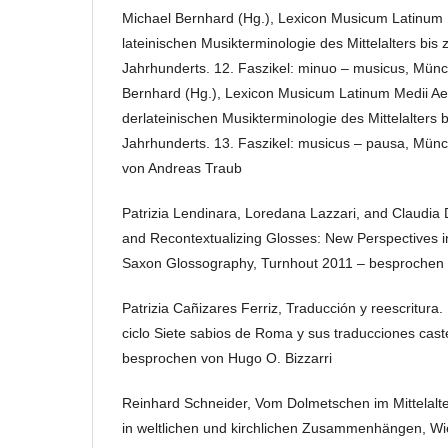
Michael Bernhard (Hg.), Lexicon Musicum Latinum 
lateinischen Musikterminologie des Mittelalters bi
Jahrhunderts. 12. Faszikel: minuo – musicus, Mün
Bernhard (Hg.), Lexicon Musicum Latinum Medii Ae
derlateinischen Musikterminologie des Mittelalters
Jahrhunderts. 13. Faszikel: musicus – pausa, Mü
von Andreas Traub
Patrizia Lendinara, Loredana Lazzari, and Claudia D
and Recontextualizing Glosses: New Perspectives in
Saxon Glossography, Turnhout 2011 – besprochen
Patrizia Cañizares Ferriz, Traducción y reescritura.
ciclo Siete sabios de Roma y sus traducciones cast
besprochen von Hugo O. Bizzarri
Reinhard Schneider, Vom Dolmetschen im Mittelalter
in weltlichen und kirchlichen Zusammenhängen, W